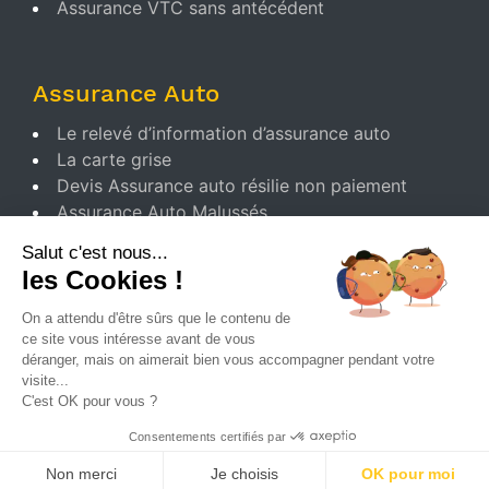
Assurance VTC sans antécédent
Assurance Auto
Le relevé d’information d’assurance auto
La carte grise
Devis Assurance auto résilie non paiement
Assurance Auto Malussés
Salut c'est nous...
les Cookies !
Contat
On a attendu d'être sûrs que le contenu de
Nous Contacter
ce site vous intéresse avant de vous
déranger, mais on aimerait bien vous accompagner pendant votre
Mentions legales
visite...
Politique cookie
C'est OK pour vous ?
Gestion des cookies
Consentements certifiés par
Conditions Générales d’Utilisation
Non merci
Je choisis
OK pour moi