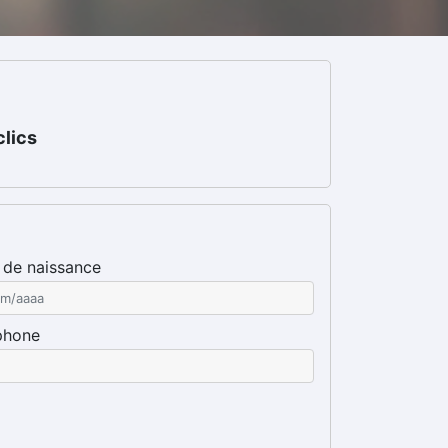
clics
 de naissance
phone